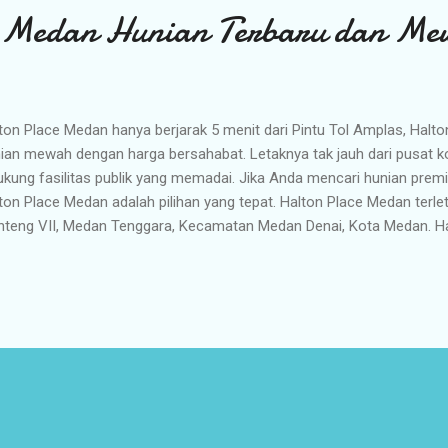
e Medan Hunian Terbaru dan Me
ton Place Medan hanya berjarak 5 menit dari Pintu Tol Amplas, Ha
ian mewah dengan harga bersahabat. Letaknya tak jauh dari pusat k
ukung fasilitas publik yang memadai. Jika Anda mencari hunian pr
ton Place Medan adalah pilihan yang tepat. Halton Place Medan terlet
teng VII, Medan Tenggara, Kecamatan Medan Denai, Kota Medan. H
upakan klaster terbaru dari Grand Menteng Indah (Komplek Menteng
 strategis yang berada di jalur utama di arah Medan Tenggara. Perum
ilitas umum seperti rumah sakit (Ridos, Martha Friska Medan, Adve
at perbelanjaan (Medan Mall, Centre Point Mall, Thamrin Plaza dan S
arif Ar-Rasyid Islamic School Medan, Al Jamiyatul Washliyah, SMA
iteknik Teknologi Kimia Industri) dan tempat lainnya. Hunian ini...