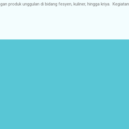
gan produk unggulan di bidang fesyen, kuliner, hingga kriya. Kegiat
tan Indonesia (Gernas BBI) di Nusa Tenggara Timur (NTT) yang meng
mata Flobamora (Flores, Sumba, Timor, dan Alor) akan menyelengg
a Jumat, 18 Juni 2021, pukul 08.00 WITA di Puncak Waringin, Labuan
nas BBI Kilau Digital Permata Flobamora tersebut akan dilaksanaka
a ( offline ) dan online melalui aplikasi Zoom dan akun YouTube D
iarkan juga secar...