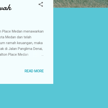
wah
lton Place Medan menawarkan
ota Medan dan telah
emium ramah keuangan, maka
ak di Jalan Panglima Denai,
alton Place Medan
 Indah). Lokasi perumahan
ahan ini berdekatan dengan
READ MORE
nt Medan dan Adam Malik),
un Plaza), pusat pendidikan
 Padamu Negeri Medan dan