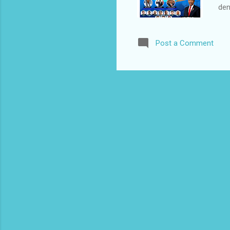
den
Bua
Per
Post a Comment
pad
Ger
muk
dis