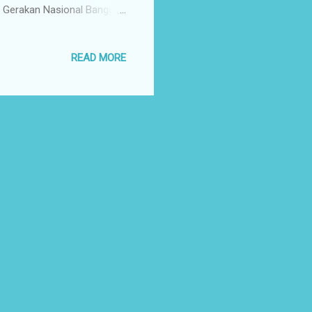
an Gerakan Nasional Bangga
usung tema Kilau Digital
arakan puncak acaranya
READ MORE
 Bajo, NTT. Acara puncak
n dalam bentuk forum tatap
itjen IKP Kominfo, serta