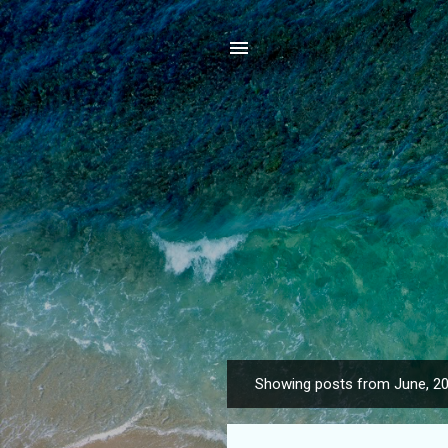
Showing posts from June, 2
P
o
s