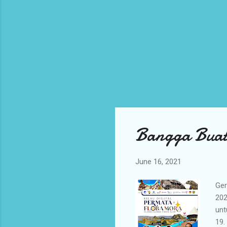
Bangga Buat
June 16, 2021
Ger
202
unt
19.