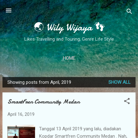
Skip to main content
🌏 Wily Wijaya 👣
Likes Travelling and Touring, Genre Life Style
HOME
Showing posts from April, 2019
SHOW ALL
P
o
SmartFren Community Medan
s
t
April 16, 2019
s
Tanggal 13 April 2019 yang lalu, diadakan
Kopdar Smartfren Community Medan . Nah,