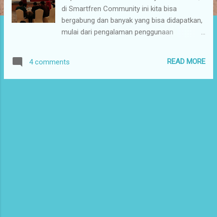
di Smartfren Community ini kita bisa
bergabung dan banyak yang bisa didapatkan,
mulai dari pengalaman penggunaan
Smartfren hingga tambahan pemasukan loh.
Dengan di ketuai oleh Aditya Putra Gumay
READ MORE
4 comments
dari Smartfren Community Medan .
Berkumpul juga dari Blogger , Youtuber ,
Selebgram , Photographer , Videographe r
dan masih ada yang lainnya menambah
semaraknya acara kopdar ini. Apa itu
Teknologi 4G LTE ? 4G LTE adalah generasi
ke-empat dari teknologi komunikasi mobile-
internet . Smartfren menghadirkan teknologi
4G LTE Advanced dengan jangkauan luas,
koneksi mobile-internet lebih cepat dan lebih
stabil di Indonesia. Apa itu Smartfren 4G LTE
Advanced ? Smartfren merupakan operator
selular 4G LTE Advanced yang