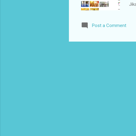
Jik
se
yan
Post a Comment
yan
mel
keb