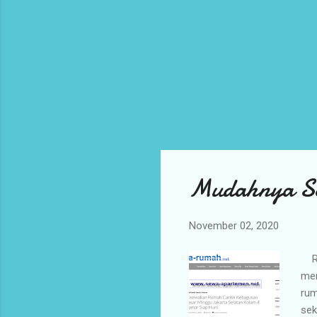
Mudahnya S
November 02, 2020
Rum
men
rum
sek