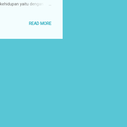
 kehidupan yaitu dengan
ntuk menemukan rumah
melalui teman atau kerabat
READ MORE
Kita bisa juga mencari
upa untuk memeriksa
 atau jasa pasang ikl...