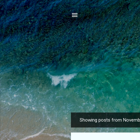
Showing posts from Novemb
P
o
s