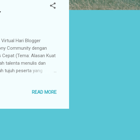
Virtual Hari Blogger
crony Community dengan
s Cepat (Tema: Alasan Kuat
h talenta menulis dan
h tujuh peserta yang
luh delapan orang
ap muka loh. Aku sendiri
READ MORE
rnyata disuruh memilih
ktivitas Blogging dalam
 Akhirnya jadi juga hasil