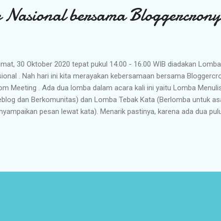
 Nasional bersama Bloggercrony
at, 30 Oktober 2020 tepat pukul 14.00 - 16.00 WIB diadakan Lomba 
ional . Nah hari ini kita merayakan kebersamaan bersama Blogger
m Meeting . Ada dua lomba dalam acara kali ini yaitu Lomba Menuli
blog dan Berkomunitas) dan Lomba Tebak Kata (Berlomba untuk asa
yampaikan pesan lewat kata). Menarik pastinya, karena ada dua pulu
sebar di beberapa kota besar di Indonesia dari keseluruhan empat pu
daftar. Ternyata lomba virtual ini tidak kalah seru dengan kumpul tat
al nekad alias daftar tanpa modal tau apa bocoran soalnya. Wah te
a Tantangan Tersulit Selama Ngeblog atau Peran Komunitas untuk A
tu 10 menit. Alhasil, puyeng sekelak karena belum bisa menulis cepat.
yaku dan ups.. ini komunitas blog boleh bebas ya. -- Pera...