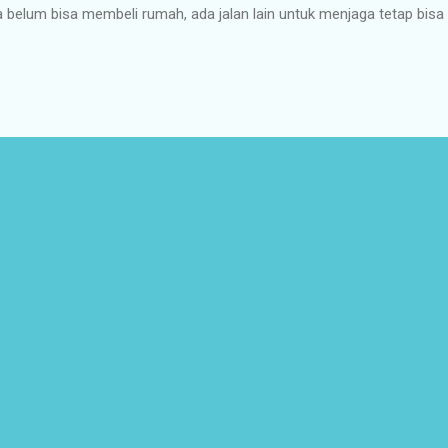
a belum bisa membeli rumah, ada jalan lain untuk menjaga tetap bisa
wa rumah atau kontrakan. Banyak cara yang bisa ditempuh u
g cocok untuk disewakan atau dikontrakkan. Mencari informasi bisa 
g mempunyai informasi untuk sewa menyewa rumah atau kontrakan. 
alui situs website yang ada internet atau melalui aplikasi. Jangan l
enaran informasi rumah sebelum bertransaksi mengenai pemilik rumah