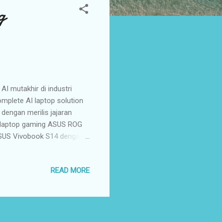
g
I mutakhir di industri
mplete AI laptop solution
dengan merilis jajaran
i laptop gaming ASUS ROG
ASUS Vivobook S14 dengan
r Snapdragon® X dan daya
 visual yang menakjubkan di
READ MORE
nggilan video dan streaming
 Anda menyelesaikan
n kecil sehari-hari. ASUS