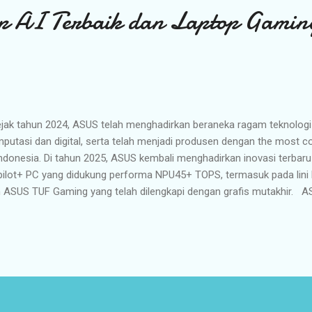
 AI Terbaik dan Laptop Gamin
ak tahun 2024, ASUS telah menghadirkan beraneka ragam teknologi A
putasi dan digital, serta telah menjadi produsen dengan the most co
Indonesia. Di tahun 2025, ASUS kembali menghadirkan inovasi terbaru 
ilot+ PC yang didukung performa NPU45+ TOPS, termasuk pada lin
 ASUS TUF Gaming yang telah dilengkapi dengan grafis mutakhir. 
ishing metalik yang ramping stylish dan praktis, sementara proseso
an baterai X1 mendukung produktivitas Anda sepanjang hari. Nikmati
ar IPS 2.5K FHD 16:10 yang cantik dan audio yang diperkaya untuk pa
SUS Vivobook S14 dirancang untuk gaya hidup seimbang, membantu
yak hal, sambil memberi Anda waktu untuk menghargai momen-mome
obook S14 dengan pemrosesan AI lokal pada 45 TOPS...