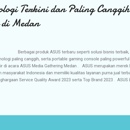
ologi Terkini dan Paling Canggih
 di Medan
erbagai produk ASUS terbaru seperti solusi bisnis terbaik, j
nologi paling canggih, serta portable gaming console paling powerfu
ir di acara ASUS Media Gathering Medan . ASUS merupakan merek l
h masyarakat Indonesia dan memiliki kualitas layanan purna jual terba
ghargaan Service Quality Award 2023 serta Top Brand 2023 . ASU
nologi layar paling canggih yang menggabungkan kualitas visual serta 
adirkan secara eksklusif hanya di jajaran laptop ASUS. Medan (15 
perkenalkan jajaran produk dengan teknologi terbaru di acara ASUS
bagai produk seperti solusi bisnis terbaik, jajaran laptop dengan tekn
table gaming console paling powerful yang ditenagai Wind...