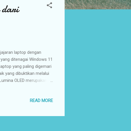
 dari
ajaran laptop dengan
l yang ditenagai Windows 11
aptop yang paling digemari
ik yang dibuktikan melalui
S Lumina OLED merupakan
fitur terbaik yang
Agustus 2023 ) – ASUS
READ MORE
 Media Gathering di Medan.
ologi paling canggih, serta