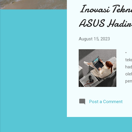
Inovasi Tekn
t
s
ASUS Hadir
August 15, 2023
• B
tek
had
ole
pen
tek
dih
Post a Comment
mem
Ber
por