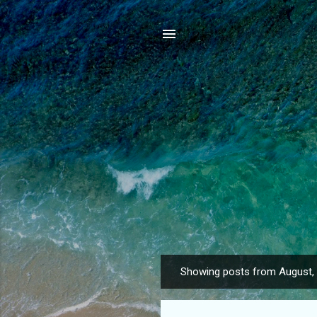
Showing posts from August,
P
o
s