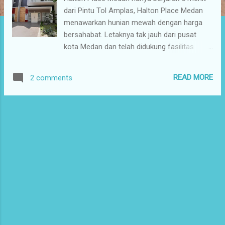
dari Pintu Tol Amplas, Halton Place Medan
menawarkan hunian mewah dengan harga
bersahabat. Letaknya tak jauh dari pusat
kota Medan dan telah didukung fasilitas
publik yang memadai. Jika Anda mencari
hunian premium ramah keuangan, maka
READ MORE
2 comments
Halton Place Medan adalah pilihan yang
tepat. Halton Place Medan terletak di Jalan
Panglima Denai, Menteng VII, Medan
Tenggara, Kecamatan Medan Denai, Kota
Medan. Halton Place Medan merupakan
klaster terbaru dari Grand Menteng Indah
(Komplek Menteng Indah). Lokasi perumahan
ini strategis yang berada di jalur utama di
arah Medan Tenggara. Perumahan ini
berdekatan dengan fasilitas umum seperti
rumah sakit (Ridos, Martha Friska Medan,
Advent Medan dan Adam Malik), pusat