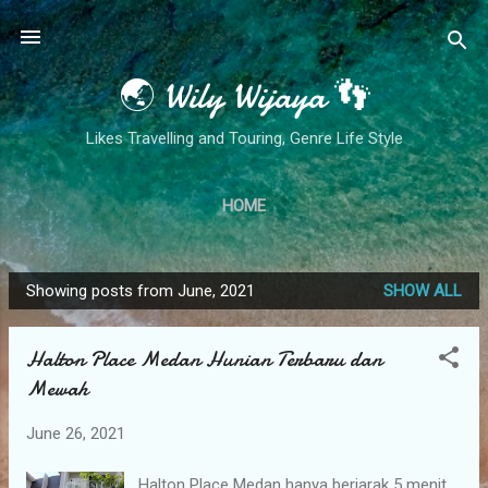
Skip to main content
🌏 Wily Wijaya 👣
Likes Travelling and Touring, Genre Life Style
HOME
Showing posts from June, 2021
SHOW ALL
P
o
Halton Place Medan Hunian Terbaru dan
s
Mewah
t
s
June 26, 2021
Halton Place Medan hanya berjarak 5 menit