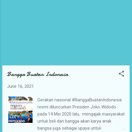
perbelanjaan (Medan Mall, Centre Point Mall,
Thamrin Plaza dan Sun Plaza), pusat
pendidikan (Syarif Ar-Rasyid Islamic School
Medan, Al Jamiyatul Washliyah, SMA
Padamu Negeri Medan dan Politeknik
Teknologi Kimia Industri) dan tempat lainnya.
Hunian ini...
Bangga Buatan Indonesia
June 16, 2021
Gerakan nasional #BanggaBuatanIndonesia
resmi diluncurkan Presiden Joko Widodo
pada 14 Mei 2020 lalu, mengajak masyarakat
untuk beli dan bangga akan karya anak
bangsa juga sebagai upaya untuk