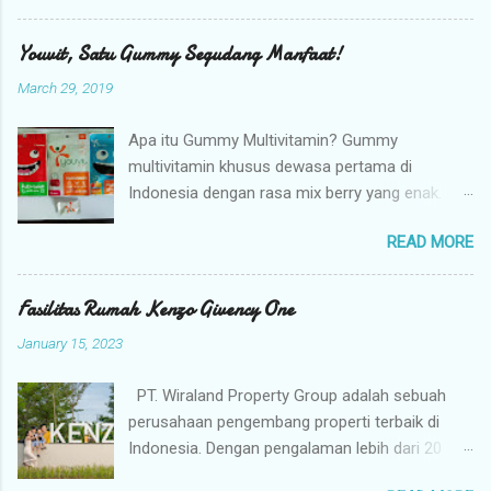
Medan. Berkali-kali ikut Durian (dua tahun tapi
tidak rutin alias bolong-bolong), datang hanya
Youvit, Satu Gummy Segudang Manfaat!
duduk dan pulang. Terkesan mungkin saya cuek.
March 29, 2019
Hahay.. Tahun 2019 ternyata ada recruitment
dan terhitung 17 Maret 2019 lahirlah saya di
Apa itu Gummy Multivitamin? Gummy
Blogger Medan. Saya masuk disini tidak lain
multivitamin khusus dewasa pertama di
untuk saling mengenal teman-teman blogger di
Indonesia dengan rasa mix berry yang enak.
daerah saya dan berbagi informasi yang penting
Kenapa harus Youvit? Setiap gummy
atau dibutuhkan. Tanpa tujuan lain. Beberapa
READ MORE
mengandung 10 vitamin dan 2 mineral penting
anggota Blogger Medan telah saya kenal
yang membuat tubuh tetap sehat dan fit .
sebelumnya. Kalau saya bilang anggota-
Mengapa harus Youvit? Youvit untuk dewasa
Fasilitas Rumah Kenzo Givency One
anggota lain dikenal melalui Grup Chatting dan
merupakan gummy multivitamin yang super
tatap muka. Ceile.. Anggota terkesan sombong
January 15, 2023
lengkap, sempurna menyeimbangkan nutrisi
atau angkuh? Saya rasa tidak, ramah semua
harianmu. Apa saja 10 Vitamin dan 2 Mineral
kok dan mau berbagi. Hanya saja itu terjadi
PT. Wiraland Property Group adalah sebuah
tersebut? - Vitamin C Baik untuk: Sistem
kalau ada komunikasi yang baik. Setiap
perusahaan pengembang properti terbaik di
imunitas, kekuatan tulang, antioksidan.
komunitas pasti punya cerita tersendiri.
Indonesia. Dengan pengalaman lebih dari 20
Terkandung di dalam: Jeruk, paprika merah dan
Memang t...
tahun dalam bisnis ini, PT. Wiraland Property
paprika hijau, brokoli, jambu, stroberi, pepaya. -