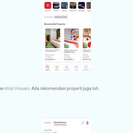
an
Kost Houses
. Ada rekomendasi properti juga loh.