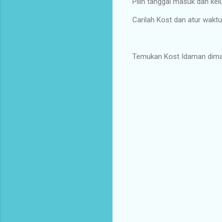
Pilih tanggal masuk dan kelu
Carilah Kost dan atur wakt
Temukan Kost Idaman dima