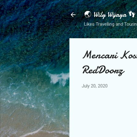
🌏 Wily Wijaya 👣
Likes Travelling and Tourin
Mencari Kos
RedDoorz
July 20, 2020