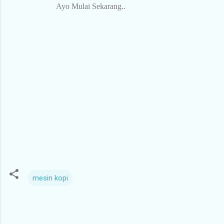
Ayo Mulai Sekarang..
mesin kopi
C
o