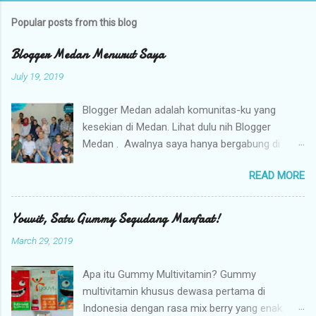
Popular posts from this blog
Blogger Medan Menurut Saya
July 19, 2019
Blogger Medan adalah komunitas-ku yang
kesekian di Medan. Lihat dulu nih Blogger
Medan . Awalnya saya hanya bergabung di
Platform Blog (nasional). Kemudian mendengar
READ MORE
ada Durian (Diskusi Bulanan) dari Blogger
Medan. Berkali-kali ikut Durian (dua tahun tapi
tidak rutin alias bolong-bolong), datang hanya
Youvit, Satu Gummy Segudang Manfaat!
duduk dan pulang. Terkesan mungkin saya cuek.
March 29, 2019
Hahay.. Tahun 2019 ternyata ada recruitment
dan terhitung 17 Maret 2019 lahirlah saya di
Apa itu Gummy Multivitamin? Gummy
Blogger Medan. Saya masuk disini tidak lain
multivitamin khusus dewasa pertama di
untuk saling mengenal teman-teman blogger di
Indonesia dengan rasa mix berry yang enak.
daerah saya dan berbagi informasi yang penting